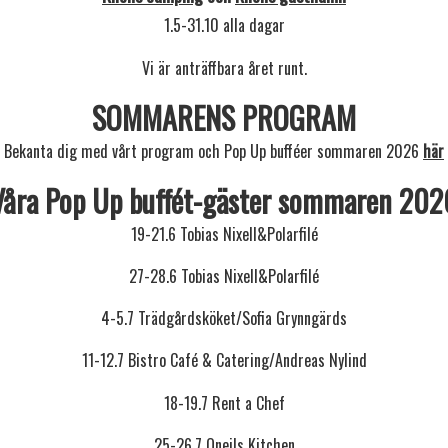
1.5-31.10 alla dagar
Vi är anträffbara året runt.
SOMMARENS PROGRAM
Bekanta dig med vårt program och Pop Up bufféer sommaren 2026
här
Våra Pop Up buffét-gäster sommaren 202
19-21.6 Tobias Nixell&Polarfilé
27-28.6 Tobias Nixell&Polarfilé
4-5.7 Trädgårdsköket/Sofia Grynngärds
11-12.7 Bistro Café & Catering/Andreas Nylind
18-19.7 Rent a Chef
25-26.7 Oneils Kitchen