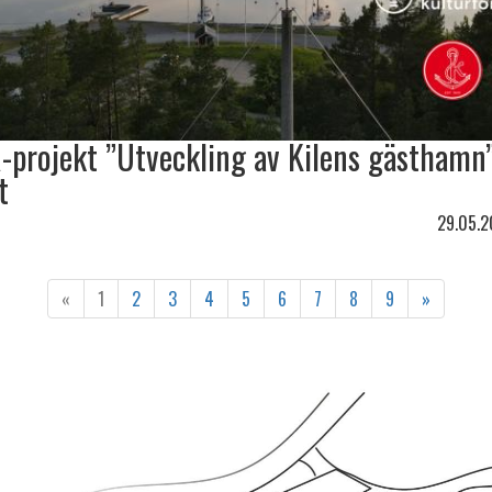
-projekt ”Utveckling av Kilens gästhamn
t
29.05.
«
1
2
3
4
5
6
7
8
9
»