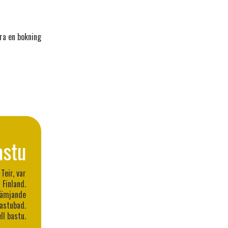
ra en bokning
astu
Teir, var
 Finland.
främjande
astubad.
ll bastu.